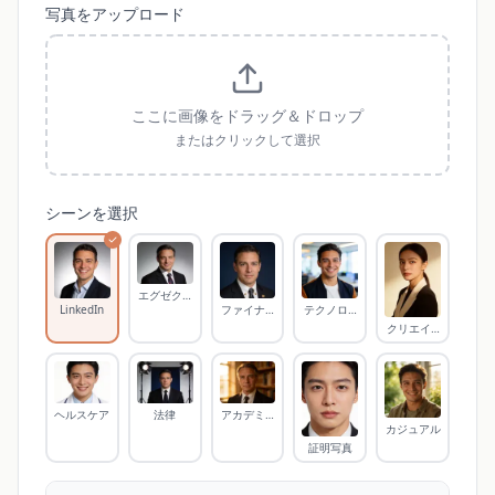
写真をアップロード
ここに画像をドラッグ＆ドロップ
またはクリックして選択
シーンを選択
エグゼクティブ
LinkedIn
ファイナンス
テクノロジー
クリエイティブ
ヘルスケア
法律
アカデミック
カジュアル
証明写真