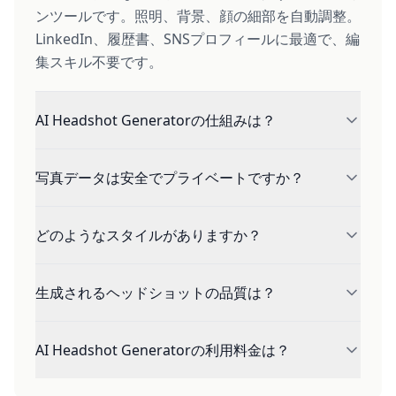
ンツールです。照明、背景、顔の細部を自動調整。
LinkedIn、履歴書、SNSプロフィールに最適で、編
集スキル不要です。
AI Headshot Generatorの仕組みは？
自分の鮮明な写真をアップロードし、お好みのスタ
写真データは安全でプライベートですか？
イル（ビジネス、カジュアル、クリエイティブな
ど）を選択するだけで、AIが数秒でプロフェッショ
はい、プライバシーは最優先事項です。元の写真は
ナルなヘッドショットを生成します。AIが顔の特徴
どのようなスタイルがありますか？
安全に処理され、生成後に保存されることはありま
を分析し、プロの撮影技術を適用します。
せん。画像を第三者と共有することもありません。
ビジネス、プロフェッショナル、アカデミック、カ
生成されるヘッドショットの品質は？
ジュアル、モダン、ソフィスティケイテッド、エネ
ルギッシュ、証明写真、アーティスティックの9つ
AIがプロフェッショナルな照明、クリーンな背景、
のプロスタイルをご用意。各スタイルは企業プロフ
AI Headshot Generatorの利用料金は？
自然な仕上がりの高解像度ヘッドショットを生成し
ィールからクリエイティブポートフォリオまで最適
ます。品質はプロの写真スタジオで撮影された写真
化されています。
無料プランでヘッドショットを無料で生成できま