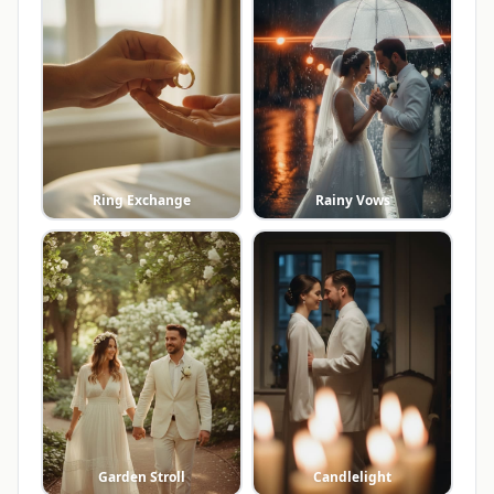
Ring Exchange
Rainy Vows
Garden Stroll
Candlelight