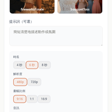
fireworksFinale
bouquetToss
提示詞（可選）
時長
4 秒
6 秒
8 秒
解析度
480p
720p
畫幅比例
9:16
1:1
16:9
音訊