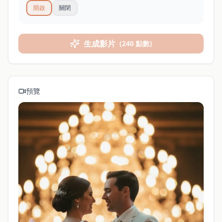
開啟
關閉
生成影片
(
240 點數
)
預覽