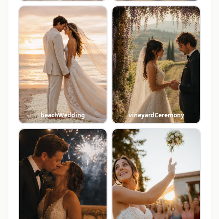
beachWedding
vineyardCeremony