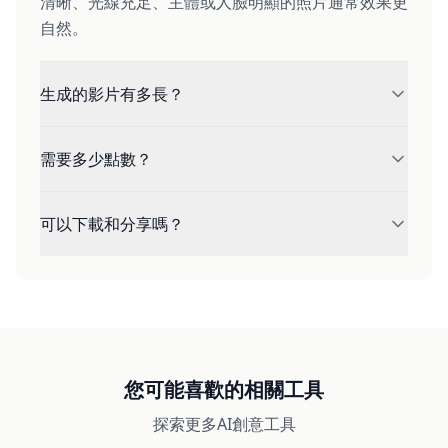
清晰、光線充足、主體或人臉明顯的照片通常效果更
自然。
生成的影片有多長？
大多數工具會生成短直式影片；如有選項，可在影片
需要多少點數？
設定中調整時長。
點數取決於時長和解析度，生成按鈕會在開始前顯示
可以下載和分享嗎？
準確消耗。
可以。生成後可預覽 MP4、下載，並分享到社群平
台或聊天中。
您可能喜歡的相關工具
探索更多AI創意工具