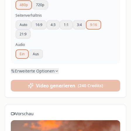
480p
720p
Seitenverhältnis
Auto
16:9
4:3
1:1
3:4
9:16
21:9
Audio
Ein
Aus
Erweiterte Optionen
Video generieren
(
240 Credits
)
Vorschau