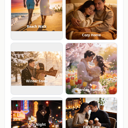
Beach Walk
Cozy Home
Winter Snow
Garden Romance
City Night
Cafe Date