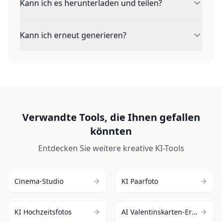
Kann ich es herunterladen und teilen?
ab. Der Button zeigt den exakten Preis vor dem
Start.
Ja. Sie können das MP4 ansehen, herunterladen
Kann ich erneut generieren?
und in sozialen Netzwerken oder Chats teilen.
Ja. Ändern Sie Szene oder Prompt und erstellen
Sie eine neue Version.
Verwandte Tools, die Ihnen gefallen
könnten
Entdecken Sie weitere kreative KI-Tools
Cinema-Studio
KI Paarfoto
KI Hochzeitsfotos
AI Valentinskarten-Ersteller