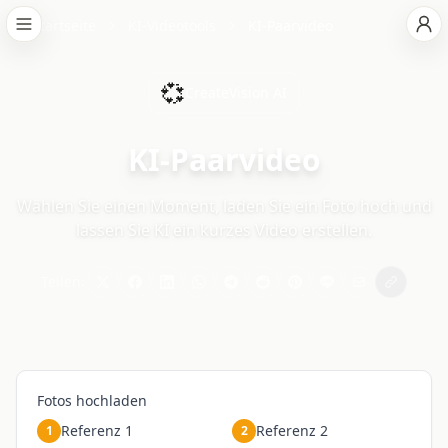
Startseite
KI-Videotools
KI-Paarvideo
💞
CreateVision AI
KI-Paarvideo
Wählen Sie einen Moment, laden Sie ein Foto hoch und
lassen Sie KI ein kurzes Video erstellen.
Teilen:
Fotos hochladen
Referenz 1
Referenz 2
1
2