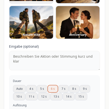
Nature Hike
Anniversary
Eingabe (optional)
Dauer
Auto
4 s
5 s
6 s
7 s
8 s
9 s
10 s
11 s
12 s
13 s
14 s
15 s
Auflösung