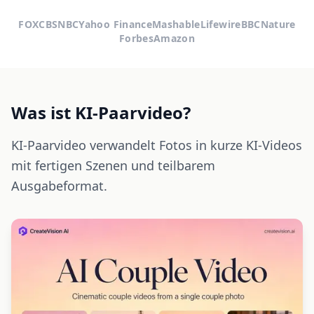
FOX
CBS
NBC
Yahoo Finance
Mashable
Lifewire
BBC
Nature
Forbes
Amazon
Was ist KI-Paarvideo?
KI-Paarvideo verwandelt Fotos in kurze KI-Videos
mit fertigen Szenen und teilbarem
Ausgabeformat.