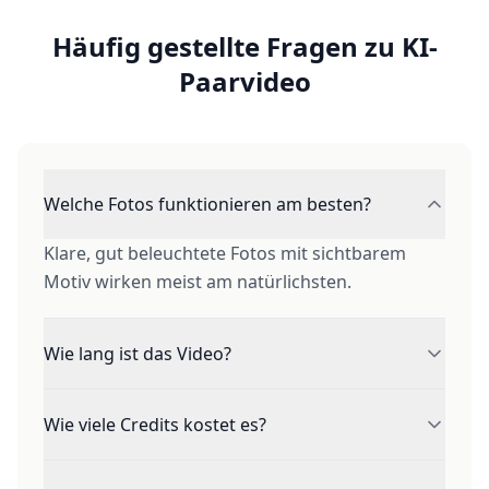
Häufig gestellte Fragen zu KI-
Paarvideo
Welche Fotos funktionieren am besten?
Klare, gut beleuchtete Fotos mit sichtbarem
Motiv wirken meist am natürlichsten.
Wie lang ist das Video?
Die meisten Tools erstellen einen kurzen
Wie viele Credits kostet es?
vertikalen Clip. Die Dauer ist je nach Option
anpassbar.
Die Kosten hängen von Dauer und Auflösung