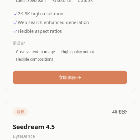
Latest Seedream
~5 seconds
Up to 3K
2K-3K high resolution
Web search enhanced generation
Flexible aspect ratios
最适合
:
Creative text-to-image
High quality output
Flexible compositions
立即体验
40 积分
最新
Seedream 4.5
ByteDance