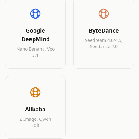
Google
ByteDance
DeepMind
Seedream 4.0/4.5,
Seedance 2.0
Nano Banana, Veo
3.1
Alibaba
Z Image, Qwen
Edit