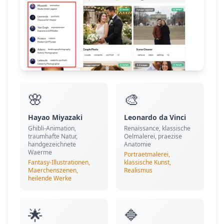
🌸
🎨
Hayao Miyazaki
Leonardo da Vinci
Ghibli-Animation,
Renaissance, klassische
traumhafte Natur,
Oelmalerei, praezise
handgezeichnete
Anatomie
Waerme
Portraetmalerei,
Fantasy-Illustrationen,
klassische Kunst,
Maerchenszenen,
Realismus
heilende Werke
🌟
🔷