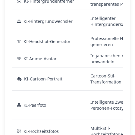
✂️
KI-Hintergrundentferner
transparentes PNG
Intelligenter
🌅
KI-Hintergrundwechsler
Hintergrundersatz
Professionelle Headsh
👔
KI-Headshot-Generator
generieren
In japanischen Anime-
🎌
KI-Anime-Avatar
umwandeln
Cartoon-Stil-
🎭
KI-Cartoon-Portrait
Transformation
Intelligente Zwei-
💑
KI-Paarfoto
Personen-Fotosynthe
Multi-Stil-
💒
KI-Hochzeitsfotos
Hochzeitsfotogenerie