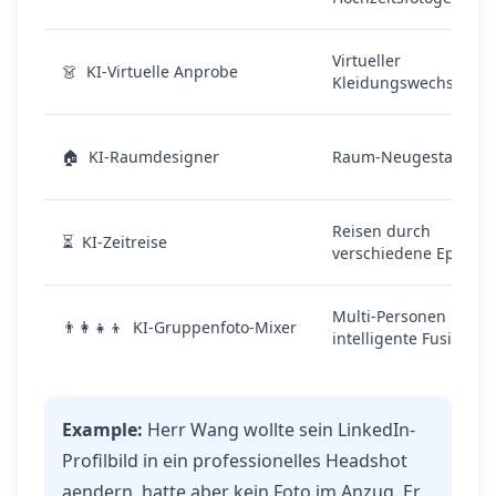
Virtueller
👗
KI-Virtuelle Anprobe
Kleidungswechsel
🏠
KI-Raumdesigner
Raum-Neugestaltung
Reisen durch
⏳
KI-Zeitreise
verschiedene Epoche
Multi-Personen
👨‍👩‍👧‍👦
KI-Gruppenfoto-Mixer
intelligente Fusion
Example:
Herr Wang wollte sein LinkedIn-
Profilbild in ein professionelles Headshot
aendern, hatte aber kein Foto im Anzug. Er