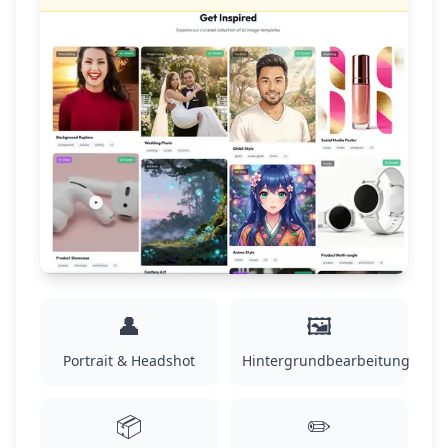
👤
🖼️
Portrait & Headshot
Hintergrundbearbeitung
📦
✏️