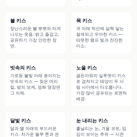
▶
▶
볼 키스
목 키스
장난스러운 볼 뽀뽀와 터져
귀 아래 턱선에 살짝 닿는
나오는 웃음. 밝고 즐겁고,
절제되고 우아한 키스 —
공유하기 가장 안전한 장
따뜻한 램프 빛과 잔잔한
면.
미소.
▶
▶
빗속의 키스
노을 키스
가로등 불빛 아래 쏟아지는
골든아워의 실루엣이 키스
빗속의 키스 — 젖은 머리
로 겹쳐지고 태양이 두 사
칼, 밤의 보케, 영화 명장면
람 사이에서 타오릅니다.
그 자체.
가장 많이 공유되는 로맨틱
배경.
▶
▶
달빛 키스
눈 내리는 키스
달과 별 아래의 부드러운
흩날리는 눈, 겨울 코트, 입
키스. 차가운 블루 톤과 은
김이 보이는 추위 — 시즌