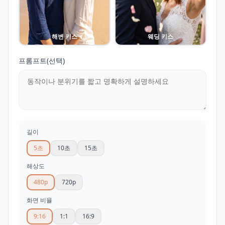
해변 키스
웨딩 키스
프롬프트(선택)
길이
5초
10초
15초
해상도
480p
720p
화면 비율
9:16
1:1
16:9