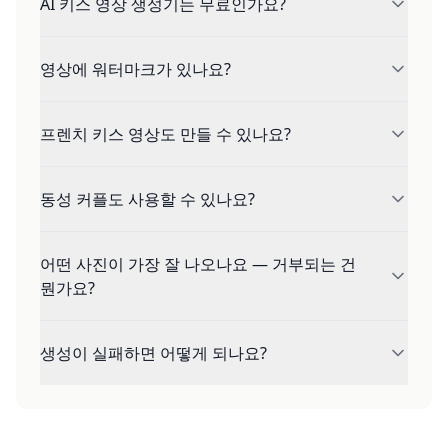
AI 키스 영상 생성기는 무료인가요?
Instagram, TikTok, YouTube Shorts 등에 안심하고
게시할 수 있습니다.
네 — 무료 계정도 매일 80크레딧을 받고 480p 키스
영상에 워터마크가 있나요?
영상은 25크레딧이면 되므로, 하루 최대 3개까지 무
료로 만들 수 있습니다. 신용카드 등록도 필요 없습니
없습니다 — 무료 계정을 포함한 모든 플랜에서 워터
다.
프렌치 키스 영상도 만들 수 있나요?
마크 없는 영상을 받아 Instagram, TikTok,
YouTube Shorts에 바로 올릴 수 있습니다.
네 — 프렌치 키스는 가장 인기 있는 장면입니다. 감
동성 커플도 사용할 수 있나요?
은 눈, 슬로모션, 클로즈업으로 로맨스를 표현하면서
플랫폼 규정도 지킵니다.
네. 성인 두 사람이라면 누구든 애니메이션할 수 있습
어떤 사진이 가장 잘 나오나요 — 거부되는 건
니다 — 동성 커플 포함. 사진 두 장을 올리고 장면을
뭔가요?
고르세요.
정면을 향한 선명하고 조명이 고른 사진이 최고입니
생성이 실패하면 어떻게 되나요?
다. 선글라스, 마스크, 짙은 그림자, 단체 사진은 품질
을 떨어뜨립니다. 로맨스 장면에 미성년자 사진은 거
작업이 실패하는 즉시 크레딧이 자동 환급됩니다 —
부되며, 본인 동의를 받은 사진만 올려 주세요.
문의 없이, 잔액에서 바로 확인됩니다.