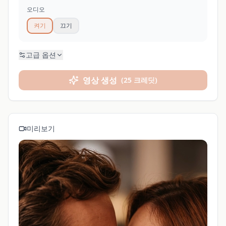
오디오
켜기
끄기
고급 옵션
영상 생성
(
25 크레딧
)
미리보기