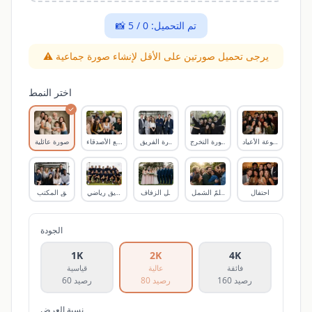
تم التحميل
:
0
/
5
📸
يرجى تحميل صورتين على الأقل لإنشاء صورة جماعية
⚠️
اختر النمط
مجموعة الأعياد
صورة التخرج
صورة الفريق
تجمع الأصدقاء
صورة عائلية
احتفال
صورة لمّ الشمل
حفل الزفاف
فريق رياضي
فريق المكتب
الجودة
1K
2K
4K
فائقة
عالية
قياسية
رصيد
160
رصيد
80
رصيد
60
نسبة العرض