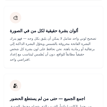
🎨
ألوان بشرة حقيقية لكل من في الصورة
تصحيح لوني واحد شامل لا يمكن أن يليق بكل وجه — فهو يترك
البشرة الفاتحة محروقة بالشمس ويحوّل البشرة الداكنة إلى
برتقالية أو رمادية باهتة. نحن نحافظ على لون بشرة كل شخص
حقيقياً مطابقاً للواقع، دون أن يُطمس ليتناسب مع إعداد
افتراضي واحد.
🫂
اجمع الجميع — حتى من لم يستطع الحضور
من يحمل الكاميرا دائماً، القريب الذي يفصله محيط، الصديق