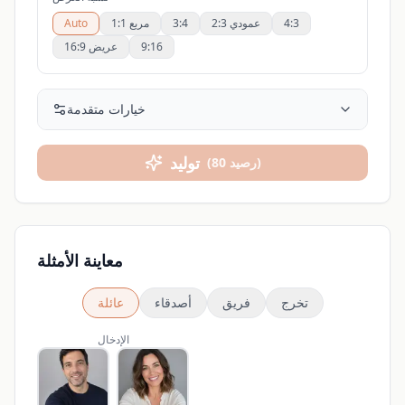
4:3
عمودي 2:3
3:4
مربع 1:1
Auto
9:16
عريض 16:9
خيارات متقدمة
توليد
)
رصيد
80
(
معاينة الأمثلة
تخرج
فريق
أصدقاء
عائلة
الإدخال