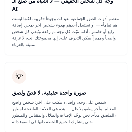
وجه كل شخص الحقيقي — لا أشباه من صنع الـ
AI
معظم أدوات الصور الجماعية تعيد لك وجوهاً «قريبة، لكنها ليست
هم تماماً» — أو تستبدل أحدهم بهدوء بشخص آخر بمجرد إضافة
رابع أو خامس. أداتنا تثبّت كل وجه تم رفعه وتُبقي كل شخص
واضحاً ومميزاً يمكن التعرف عليه. إنها مجموعتك أنت، لا غرفة
مليئة بالغرباء.
💡
صورة واحدة حقيقية، لا قصّ ولصق
شمس على وجه، وإضاءة مكتب على آخر؛ شخص واضح
المعالم، وآخر يطفو بلا ظل — هذه هي العلامة الفاضحة لمظهر
«الملصق معاً». نحن نوحّد الإضاءة والظلال والمقياس والمنظور
حتى يتشارك الجميع اللحظة ذاتها في الضوء ذاته.