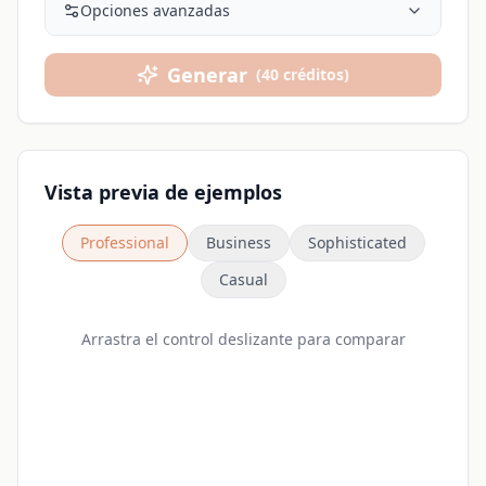
Opciones avanzadas
Generar
(
40
créditos
)
Vista previa de ejemplos
Professional
Business
Sophisticated
Casual
Arrastra el control deslizante para comparar
Antes
Después
Loading...