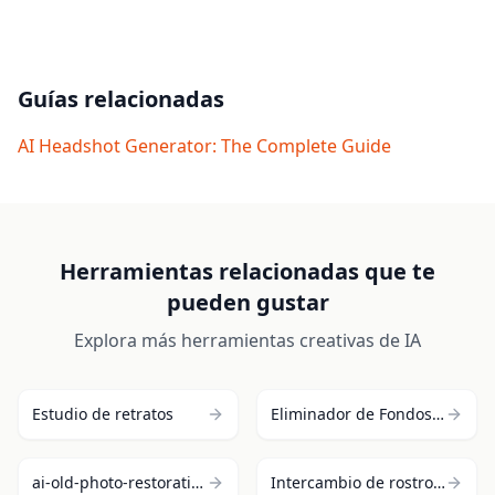
generar retratos sin costo. Los planes Premium
y Ultimate ofrecen más créditos, procesamiento
más rápido y acceso a todas las opciones de
estilo.
Guías relacionadas
AI Headshot Generator: The Complete Guide
Herramientas relacionadas que te
pueden gustar
Explora más herramientas creativas de IA
Estudio de retratos
Eliminador de Fondos AI
ai-old-photo-restoration
Intercambio de rostros IA