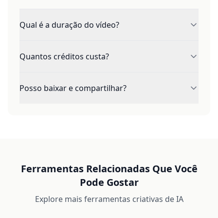
Qual é a duração do vídeo?
A maioria das ferramentas cria um clipe vertical
Quantos créditos custa?
curto. Ajuste a duração quando houver opções.
O custo depende da duração e da resolução. O
Posso baixar e compartilhar?
botão mostra o valor exato antes de iniciar.
Sim. Você pode visualizar, baixar o MP4 e
compartilhar em redes sociais ou mensagens.
Ferramentas Relacionadas Que Você
Pode Gostar
Explore mais ferramentas criativas de IA