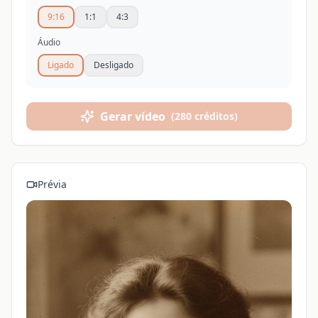
9:16
1:1
4:3
Áudio
Ligado
Desligado
Gerar vídeo
(
280 créditos
)
Prévia