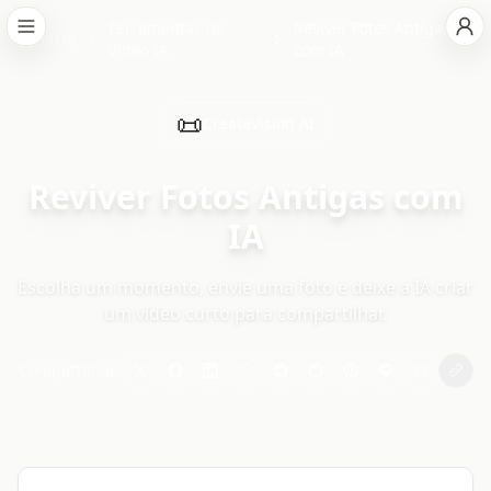
Ferramentas de
Reviver Fotos Antigas
Início
Vídeo IA
com IA
📜
CreateVision AI
Reviver Fotos Antigas com
IA
Escolha um momento, envie uma foto e deixe a IA criar
um vídeo curto para compartilhar.
Compartilhar: