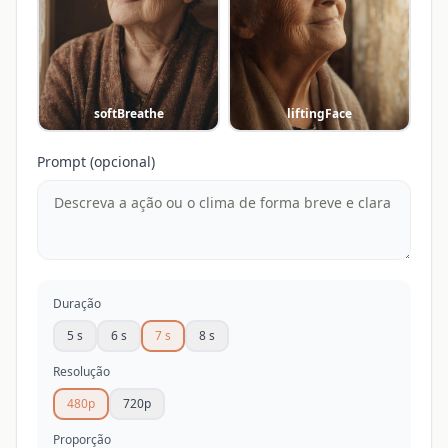
softBreathe
liftingFace
Prompt (opcional)
Duração
5 s
6 s
7 s
8 s
Resolução
480p
720p
Proporção