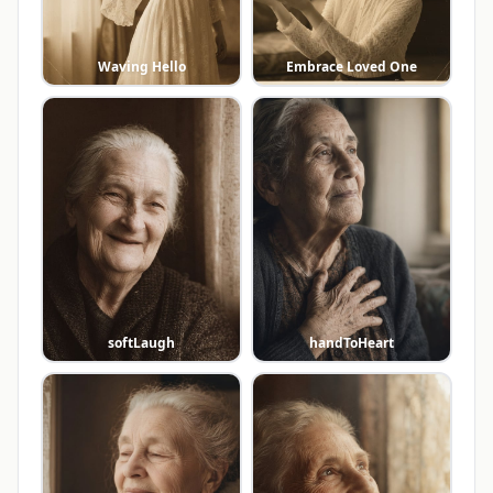
Waving Hello
Embrace Loved One
softLaugh
handToHeart