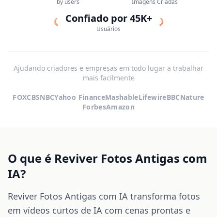
by users
Imagens Criadas
Confiado por 45K+
Usuários
Ajudando criadores e empresas em todo lugar a trabalhar
mais facilmente
FOX
CBS
NBC
Yahoo Finance
Mashable
Lifewire
BBC
Nature
Forbes
Amazon
O que é Reviver Fotos Antigas com
IA?
Reviver Fotos Antigas com IA transforma fotos
em vídeos curtos de IA com cenas prontas e