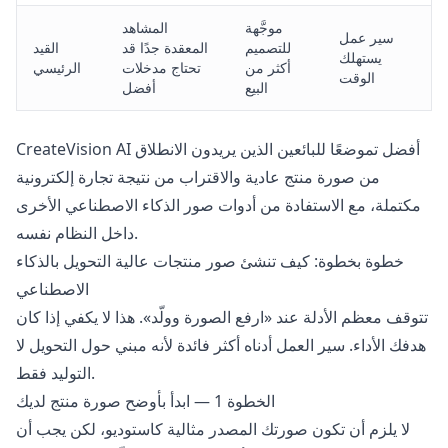
موجَّهة
المشاهد
سير عمل
للتصميم
المعقدة جدًا قد
القيد
يستهلك
أكثر من
تحتاج مدخلات
الرئيسي
الوقت
البيع
أفضل
CreateVision AI أفضل تموضعًا للبائعين الذين يريدون الانطلاق
من صورة منتج عادية والاقتراب من نتيجة تجارة إلكترونية
مكتملة، مع الاستفادة من أدوات صور الذكاء الاصطناعي الأخرى
داخل النظام نفسه.
خطوة بخطوة: كيف تنشئ صور منتجات عالية التحويل بالذكاء
الاصطناعي
تتوقف معظم الأدلة عند «ارفع الصورة وولّد». هذا لا يكفي إذا كان
هدفك الأداء. سير العمل أدناه أكثر فائدة لأنه مبني حول التحويل لا
التوليد فقط.
الخطوة 1 — ابدأ بأوضح صورة منتج لديك
لا يلزم أن تكون صورتك المصدر مثالية كاستوديو، لكن يجب أن