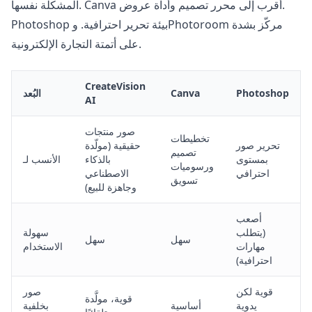
المشكلة نفسها. Canva أقرب إلى محرر تصميم وأداة عروض.
Photoshop بيئة تحرير احترافية. وPhotoroom مركّز بشدة
على أتمتة التجارة الإلكترونية.
CreateVision
Photoshop
Canva
البُعد
AI
صور منتجات
تخطيطات
تحرير صور
حقيقية (مولّدة
تصميم
بمستوى
بالذكاء
الأنسب لـ
ورسوميات
احترافي
الاصطناعي
تسويق
وجاهزة للبيع)
أصعب
(يتطلب
سهولة
سهل
سهل
مهارات
الاستخدام
احترافية)
قوية لكن
صور
قوية، مولَّدة
يدوية
أساسية
بخلفية