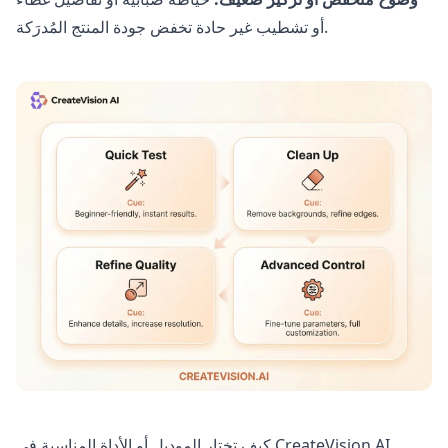
أو تشطيب غير حادة تخفض جودة المنتج المُدرَكة.
كيف تختار الموديل أو الأداة المناسبة في CreateVision AI