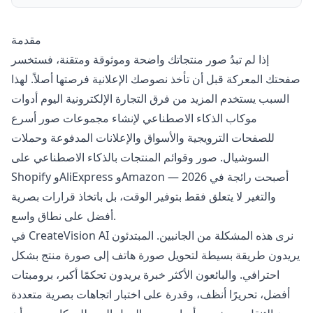
مقدمة
إذا لم تبدُ صور منتجاتك واضحة وموثوقة ومتقنة، فستخسر
صفحتك المعركة قبل أن تأخذ نصوصك الإعلانية فرصتها أصلاً. لهذا
السبب يستخدم المزيد من فرق التجارة الإلكترونية اليوم أدوات
موكاب الذكاء الاصطناعي لإنشاء مجموعات صور أسرع
للصفحات الترويجية والأسواق والإعلانات المدفوعة وحملات
السوشيال. صور وقوائم المنتجات بالذكاء الاصطناعي على
Shopify وAliExpress وAmazon أصبحت رائجة في 2026 —
والتغير لا يتعلق فقط بتوفير الوقت، بل باتخاذ قرارات بصرية
أفضل على نطاق واسع.
في CreateVision AI نرى هذه المشكلة من الجانبين. المبتدئون
يريدون طريقة بسيطة لتحويل صورة هاتف إلى صورة منتج بشكل
احترافي. والبائعون الأكثر خبرة يريدون تحكمًا أكبر، برومبتات
أفضل، تحريرًا أنظف، وقدرة على اختبار اتجاهات بصرية متعددة