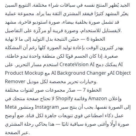
الجيد يُظهر المنتج نفسه في سياقات شراء مختلفة. التنويع السيئ
يغيّر المشهد كثيرًا فيفقد المشتري الثقة بما يراه. مجموعة عملية
قد تشمل صورة بخلفية بيضاء، صورة استوديو فاخرة، مشهد
لايفستايل للاستخدام، وصورة قريبة أو مركّزة على التفاصيل.
الخطوة 6 — حسّن النتيجة بدل التوليد إلى ما لا نهاية
يهدر كثيرون الوقت بإعادة توليد الصورة كلها رغم أن المشكلة
صغيرة. إذا كان الجسم قويًا لكن منطقة واحدة تبدو خاطئة،
استخدم مسار التحرير. على CreateVision AI يمكنك دمج AI
وAI Object
AI Background Changer
Product Mockup مع
Remover وخيارات تحرير مخصصة لكل موديل.
الخطوة 7 — صدّر مجموعات صور لقنوات مختلفة
لا تحتاج صفحة منتجك في Shopify وقائمة Amazon وإعلان
Meta ومنشور Instagram إلى الصورة نفسها. يجب أن ينتج سير
عمل ذكاء اصطناعي قوي تنويعات جاهزة لكل قناة. ضع أوضح
صورة أولًا وأغنى صورة سياقية ثانيًا — هذا يحاكي رحلة المشتري
عبر الصفحة.