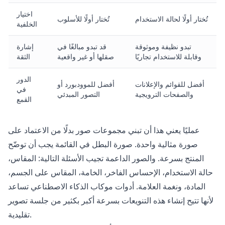
اختيار
تُختار أولًا لحالة الاستخدام
تُختار أولًا للأسلوب
الخلفية
تبدو نظيفة وموثوقة
قد تبدو مبالغًا في
إشارة
وقابلة للاستخدام تجاريًا
صقلها أو غير واقعية
الثقة
الدور
أفضل للقوائم والإعلانات
أفضل للموودبورد أو
في
والصفحات الترويجية
التصور المبدئي
القمع
عمليًا يعني هذا أن تبني مجموعات صور بدلًا من الاعتماد على
صورة مثالية واحدة. صورة البطل في القائمة يجب أن توضّح
المنتج بسرعة. والصور الداعمة تجيب الأسئلة التالية: المقاس،
حالة الاستخدام، الإحساس الفاخر، الخامة، المقاس على الجسم،
المادة، ونغمة العلامة. أدوات موكاب الذكاء الاصطناعي تساعد
لأنها تتيح إنشاء هذه التنويعات بسرعة أكبر بكثير من جلسة تصوير
تقليدية.