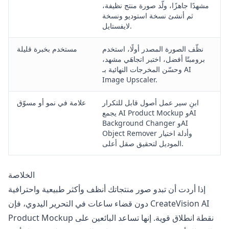
مشهدًا جاهزًا، ولّد صورة منتج نظيفة،
ثم أنشئ نسخة استوديو ونسخة
لايفستايل.
نظّف الصورة المصدر أولًا، استخدم
مستخدم بخبرة قليلة
برومبتًا أفضل، اختبر اتجاهَي مشهد،
AI
وحسّن المخرجات النهائية بـ
Image Upscaler
.
ابنِ سير عمل أصول قابل للتكرار
علامة في نمو أو مسوّق
AI
يجمع AI Product Mockup و
وAI
Background Changer
Object Remover وأدلة اختيار
الموديل لتحقيق صقل أعلى.
الخلاصة
إذا أردت أن تبدو صور منتجاتك أنظف وأكثر طبيعية واحترافية
دون قضاء ساعات في التحرير اليدوي، فإن CreateVision AI
Product Mockup نقطة انطلاق قوية. إنها تساعد البائعين على