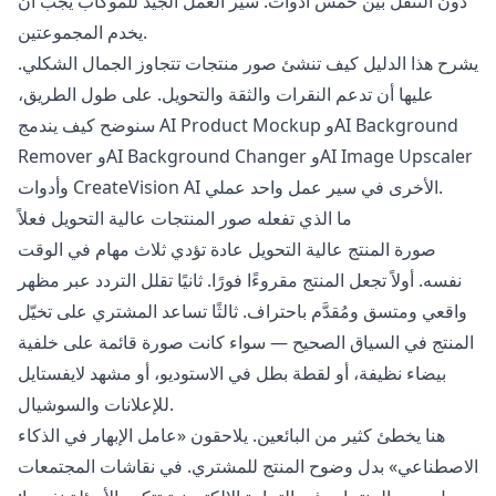
دون التنقل بين خمس أدوات. سير العمل الجيد للموكاب يجب أن
يخدم المجموعتين.
يشرح هذا الدليل كيف تنشئ صور منتجات تتجاوز الجمال الشكلي.
عليها أن تدعم النقرات والثقة والتحويل. على طول الطريق،
AI Background
و
AI Product Mockup
سنوضح كيف يندمج
AI Image Upscaler
و
AI Background Changer
و
Remover
وأدوات CreateVision AI الأخرى في سير عمل واحد عملي.
ما الذي تفعله صور المنتجات عالية التحويل فعلاً
صورة المنتج عالية التحويل عادة تؤدي ثلاث مهام في الوقت
نفسه. أولاً تجعل المنتج مقروءًا فورًا. ثانيًا تقلل التردد عبر مظهر
واقعي ومتسق ومُقدَّم باحتراف. ثالثًا تساعد المشتري على تخيّل
المنتج في السياق الصحيح — سواء كانت صورة قائمة على خلفية
بيضاء نظيفة، أو لقطة بطل في الاستوديو، أو مشهد لايفستايل
للإعلانات والسوشيال.
هنا يخطئ كثير من البائعين. يلاحقون «عامل الإبهار في الذكاء
الاصطناعي» بدل وضوح المنتج للمشتري. في نقاشات المجتمعات