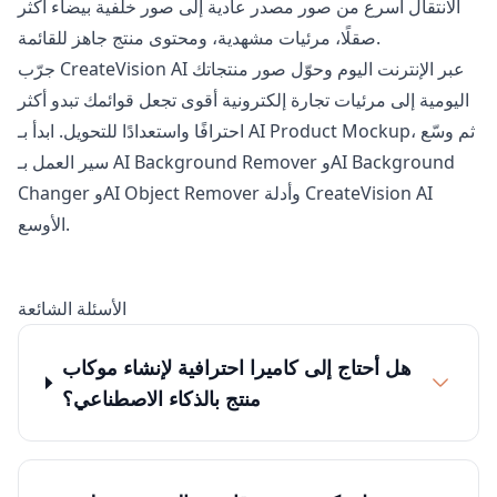
الانتقال أسرع من صور مصدر عادية إلى صور خلفية بيضاء أكثر
صقلًا، مرئيات مشهدية، ومحتوى منتج جاهز للقائمة.
جرّب CreateVision AI عبر الإنترنت اليوم وحوّل صور منتجاتك
اليومية إلى مرئيات تجارة إلكترونية أقوى تجعل قوائمك تبدو أكثر
، ثم وسّع
AI Product Mockup
احترافًا واستعدادًا للتحويل. ابدأ بـ
AI Background
و
AI Background Remover
سير العمل بـ
وAI Object Remover وأدلة CreateVision AI
Changer
الأوسع.
الأسئلة الشائعة
هل أحتاج إلى كاميرا احترافية لإنشاء موكاب
منتج بالذكاء الاصطناعي؟