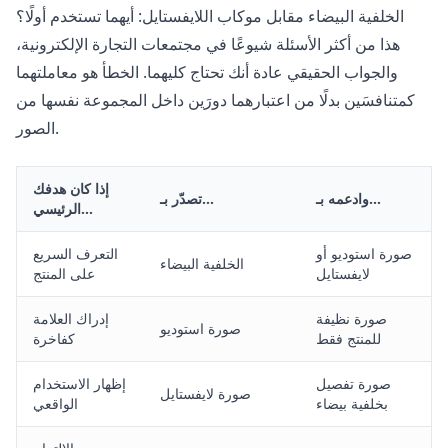
الخلفية البيضاء مقابل موكاب اللايفستايل: أيهما تستخدم أولًا؟
هذا من أكثر الأسئلة شيوعًا في مجتمعات التجارة الإلكترونية،
والجواب الحقيقي عادة أنك تحتاج كليهما. الخطأ هو معاملتهما
كمتنافسَين بدلًا من اعتبارهما دورَين داخل المجموعة نفسها من
الصور.
إذا كان هدفك
وادعمه بـ…
تصدّر بـ…
الرئيسي…
صورة استوديو أو
التعرف السريع
الخلفية البيضاء
لايفستايل
على المنتج
صورة نظيفة
إدراك العلامة
صورة استوديو
للمنتج فقط
كفاخرة
صورة تفصيل
إظهار الاستخدام
صورة لايفستايل
بخلفية بيضاء
الواقعي