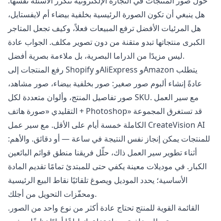
حول صور المنتجات في التجارة الإلكترونية تتكرر الأسئلة نفسها:
هل ينبغي أن تكون الصورة الرئيسية بخلفية بيضاء أم لايفستايل،
هل المرئيات الأفضل ترفع المبيعات فعلاً، وكيف تجعل المتاجر
الكبرى منتجاتها تبدو متقنة من دون تصوير مكلف. الجواب عادة
ليس مزيدًا من الدراما البصرية، بل ملاءمة بصرية أفضل.
رفع المنتجات إلى Shopify وAliExpress وAmazon يتطلب
عادةً إنشاء ألبوم صور صغير: صور بخلفية بيضاء، صور مشاهد،
صور تفاصيل المنتج، وألوان متعددة لكل SKU. مع سير العمل
التقليدي «صورة هاتف + Photoshop» قد تستغرق المجموعة
الكاملة خمسة أيام على الأقل. مع سير عمل CreateVision AI
للمنتجات يمكن إنجاز نفس النتيجة في ساعة — أو دقائق. والأهم:
أثناء تطوير سير العمل ذاك، حلّل فريقنا منطق قوائم البائعين
الكبار. في موديلات معينة يكفي حتى للمبتدئ تمامًا تقديم المادة
الأساسية؛ يحدد الموديل ويصوغ تلقائيًا نقاط البيع الرئيسية
ومحفّزات التحويل من أجلك.
القائمة القوية للمنتج تحتاج عادة أكثر من نوع واحد من الصور.