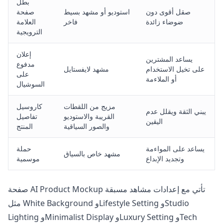
بطل
صقل أقوى دون
استوديو أو مشهد بسيط
صفحة
ضوضاء زائدة
فاخر
العلامة
الترويجية
إعلان
يساعد المشترين
مدفوع
على تخيل الاستخدام
مشهد لايفستايل
على
أو الملاءمة
السوشيال
مزيج من اللقطات
كاروسيل
يبني الثقة ويقلل عدم
القريبة والاستوديو
تفاصيل
اليقين
والصور السياقية
المنتج
يساعد على المواءمة
حملة
مشهد خاص بالسياق
وتجديد الإبداع
موسمية
تأتي مع إعدادات مشاهد مسبقة
AI Product Mockup
صفحة
مثل White Background وLifestyle Setting وStudio
Lighting وMinimalist Display وLuxury Setting وTech