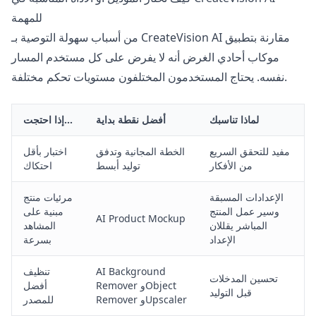
للمهمة
من أسباب سهولة التوصية بـ CreateVision AI مقارنة بتطبيق
موكاب أحادي الغرض أنه لا يفرض على كل مستخدم المسار
نفسه. يحتاج المستخدمون المختلفون مستويات تحكم مختلفة.
لماذا تناسبك
أفضل نقطة بداية
إذا احتجت…
مفيد للتحقق السريع
الخطة المجانية وتدفق
اختبار بأقل
من الأفكار
توليد أبسط
احتكاك
الإعدادات المسبقة
مرئيات منتج
وسير عمل المنتج
مبنية على
AI Product Mockup
المباشر يقللان
المشاهد
الإعداد
بسرعة
AI Background
تنظيف
تحسين المدخلات
وObject
Remover
أفضل
قبل التوليد
Remover وUpscaler
للمصدر