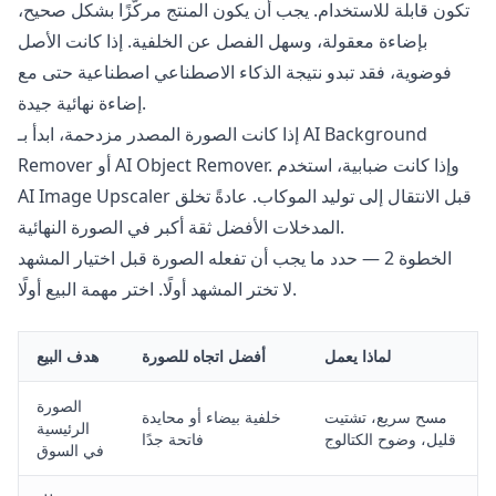
تكون قابلة للاستخدام. يجب أن يكون المنتج مركّزًا بشكل صحيح،
بإضاءة معقولة، وسهل الفصل عن الخلفية. إذا كانت الأصل
فوضوية، فقد تبدو نتيجة الذكاء الاصطناعي اصطناعية حتى مع
إضاءة نهائية جيدة.
AI Background
إذا كانت الصورة المصدر مزدحمة، ابدأ بـ
أو AI Object Remover. وإذا كانت ضبابية، استخدم
Remover
قبل الانتقال إلى توليد الموكاب. عادةً تخلق
AI Image Upscaler
المدخلات الأفضل ثقة أكبر في الصورة النهائية.
الخطوة 2 — حدد ما يجب أن تفعله الصورة قبل اختيار المشهد
لا تختر المشهد أولًا. اختر مهمة البيع أولًا.
لماذا يعمل
أفضل اتجاه للصورة
هدف البيع
الصورة
مسح سريع، تشتيت
خلفية بيضاء أو محايدة
الرئيسية
قليل، وضوح الكتالوج
فاتحة جدًا
في السوق