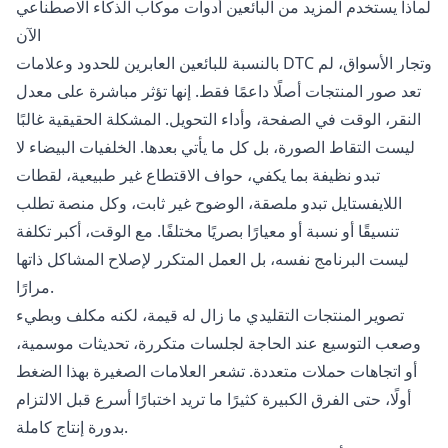
لماذا يستخدم المزيد من البائعين أدوات موكاب الذكاء الاصطناعي
الآن
بالنسبة للبائعين العابرين للحدود وعلامات DTC وتجار الأسواق، لم
تعد صور المنتجات أصلًا داعمًا فقط. إنها تؤثر مباشرة على معدل
النقر، الوقت في الصفحة، وأداء التحويل. المشكلة الحقيقية غالبًا
ليست التقاط الصورة، بل كل ما يأتي بعدها. الخلفيات البيضاء لا
تبدو نظيفة بما يكفي، حواف الاقتطاع غير طبيعية، لقطات
اللايفستايل تبدو ملصقة، الوضوح غير ثابت، وكل منصة تطلب
تنسيقًا أو نسبة أو معيارًا بصريًا مختلفًا. مع الوقت، أكبر تكلفة
ليست البرنامج نفسه، بل العمل المتكرر لإصلاح المشاكل ذاتها
مرارًا.
تصوير المنتجات التقليدي ما زال له قيمة، لكنه مكلف وبطيء
وصعب التوسيع عند الحاجة لجلسات متكررة، تحديثات موسمية،
أو اتجاهات حملات متعددة. تشعر العلامات الصغيرة بهذا الضغط
أولًا، حتى الفرق الكبيرة كثيرًا ما تريد اختبارًا أسرع قبل الالتزام
بدورة إنتاج كاملة.