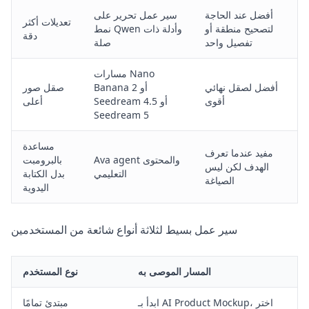
أفضل عند الحاجة
سير عمل تحرير على
تعديلات أكثر
لتصحيح منطقة أو
نمط Qwen وأدلة ذات
دقة
تفصيل واحد
صلة
مسارات Nano
أفضل لصقل نهائي
Banana 2 أو
صقل صور
أقوى
Seedream 4.5 أو
أعلى
Seedream 5
مساعدة
مفيد عندما تعرف
Ava agent والمحتوى
بالبرومبت
الهدف لكن ليس
التعليمي
بدل الكتابة
الصياغة
اليدوية
سير عمل بسيط لثلاثة أنواع شائعة من المستخدمين
المسار الموصى به
نوع المستخدم
ابدأ بـ AI Product Mockup، اختر
مبتدئ تمامًا