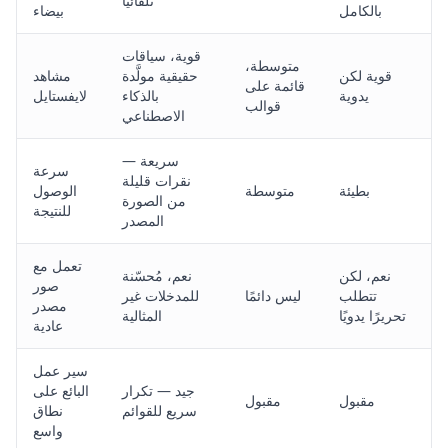
تلقائيًا
بالكامل
بيضاء
قوية، سياقات
متوسطة،
قوية لكن
حقيقية مولَّدة
مشاهد
قائمة على
يدوية
بالذكاء
لايفستايل
قوالب
الاصطناعي
سريعة —
سرعة
نقرات قليلة
بطيئة
متوسطة
الوصول
من الصورة
للنتيجة
المصدر
تعمل مع
نعم، لكن
نعم، مُحسّنة
صور
تتطلب
ليس دائمًا
للمدخلات غير
مصدر
تحريرًا يدويًا
المثالية
عادية
سير عمل
جيد — تكرار
البائع على
مقبول
مقبول
سريع للقوائم
نطاق
واسع