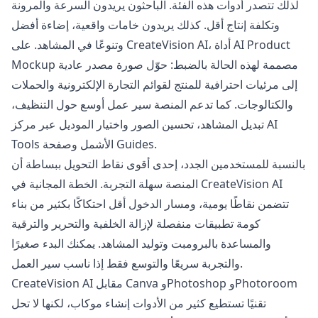
لذلك تتصدر أدوات هذه الفئة. الباحثون يريدون السرعة والمرونة
وتكلفة إنتاج أقل. كذلك يريدون خامات واقعية، إضاءة أفضل
AI Product
وتنوعًا في المشاهد. على CreateVision AI، أداة
مصممة لهذه الحالة بالضبط: حوّل صورة مصدر عادية
Mockup
إلى مرئيات احترافية للمنتج لقوائم التجارة الإلكترونية والحملات
والكتالوجات. كما تدعم المنصة سير عمل أوسع حول التنظيف،
تبديل المشاهد، تحسين الصور واختيار الموديل عبر مركز AI
Tools الأشمل وصفحة Guides.
بالنسبة للمستخدمين الجدد، إحدى أقوى نقاط التحويل ببساطة أن
المنصة سهلة التجربة. الخطة المجانية في CreateVision AI
تتضمن نقاطًا يومية، ومسار الدخول أقل احتكاكًا بكثير من بناء
كومة تطبيقات منفصلة لإزالة الخلفية والتحرير والترقية
والمساعدة بالبرومبت وتوليد المشاهد. يمكنك البدء صغيرًا
والتجربة سريعًا والتوسع فقط إذا ناسب سير العمل.
CreateVision AI مقابل Canva وPhotoshop وPhotoroom
تقنيًا تستطيع كثير من الأدوات إنشاء موكاب، لكنها لا تحل