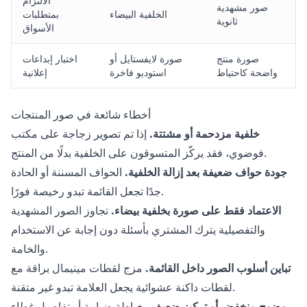
الالتزام
صور مشهدية
الخلفية البيضاء
بمتطلبات
ثانوية
الأسواق
صورة منتج
صورة لايفستايل أو
اختبار إبداعات
واضحة كاحتياط
استوديو فاخرة
إعلانية
أخطاء شائعة في صور المنتجات
خلفية مزدحمة أو مشتتة.
إذا تم تصوير زجاجة على مكتب
فوضوي، فقد يركّز المتسوقون على الخلفية بدلًا من المنتج.
جودة حواف ضعيفة بعد إزالة الخلفية.
الحواف المسننة أو الحادة
جدًا تجعل القائمة تبدو رخيصة فورًا.
الاعتماد فقط على صورة بخلفية بيضاء.
تجاوز الصور المشهدية
والتفصيلية يترك المشتري بأسئلة دون إجابة عن الاستخدام
والخامة.
تباين أسلوب الصور داخل القائمة.
مزج لقطات مينيمال براقة مع
لقطات داكنة عشوائية يجعل العلامة تبدو غير متقنة.
وضوح منخفض أو تركيز ضعيف.
خياطة ضبابية أو تفاصيل غطاء