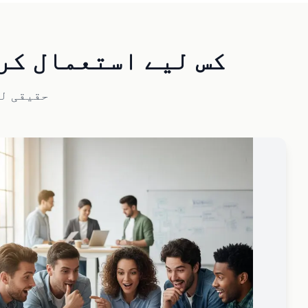
AI Logo Generator کس لیے است
حقیقی لم