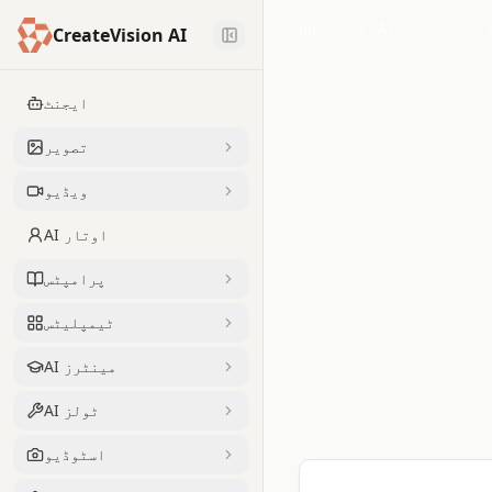
AI امیج ٹولز
ہوم
CreateVision AI
ایجنٹ
تصویر
ویڈیو
AI اوتار
پرامپٹس
ٹیمپلیٹس
AI مینٹرز
AI ٹولز
اسٹوڈیو