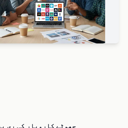
چھوٹے کاروبار کی ری ب