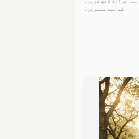
نا برانڈ لانچ کریں۔ MVP اور ابتدائی مرحلے کی کمپنیوں
کے لیے بہترین۔