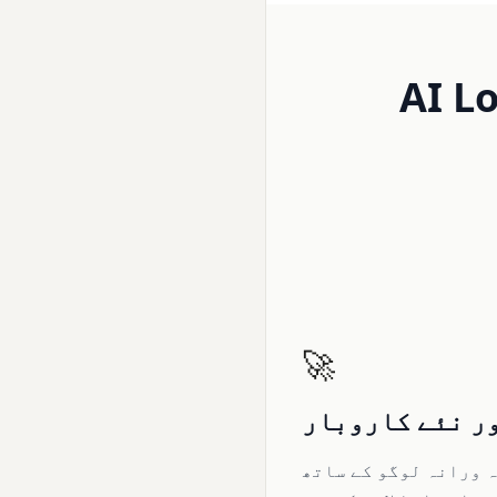
🚀
ر نئے کاروبار
 ورانہ لوگو کے ساتھ