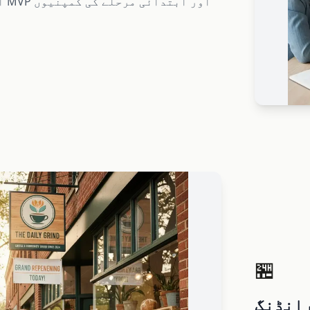
اپ
🏪
رانڈنگ