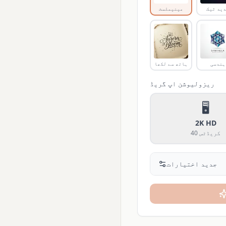
ید ٹیک
مینیملسٹ
ہندسی
ہاتھ سے لکھا
ریزولیوشن اپ گریڈ
🖥️
2K HD
کریڈٹس
40
جدید اختیارات