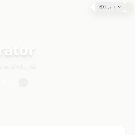
اردو
🇵🇰
rator
brand with AI