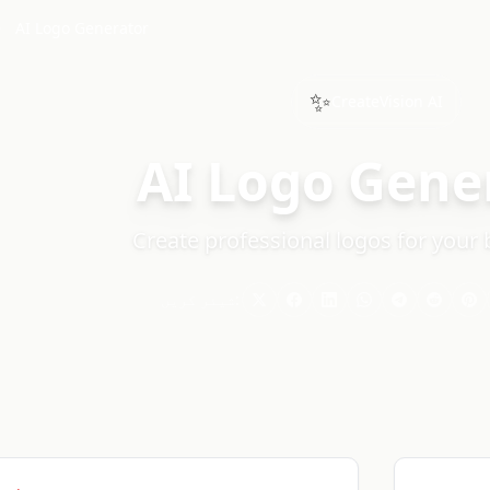
AI Logo Generator
✨
CreateVision AI
AI Logo Gene
Create professional logos for your 
شیئر کریں: