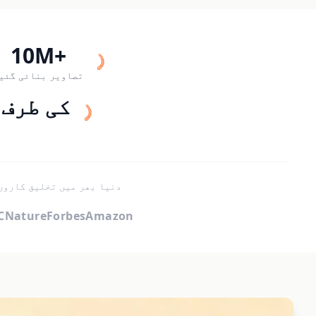
10M+
تصاویر بنائی گئی
1M+ کی ط
دنیا بھر میں تخلیق کاروں
C
Nature
Forbes
Amazon