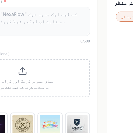
*
اپ
ش منظر
رٹ اپ
0
/
500
ional
)
پہلے
Loading...
یہاں تصویر ڈریگ اور ڈراپ 
یا منتخب کرنے کے لیے کلک کر