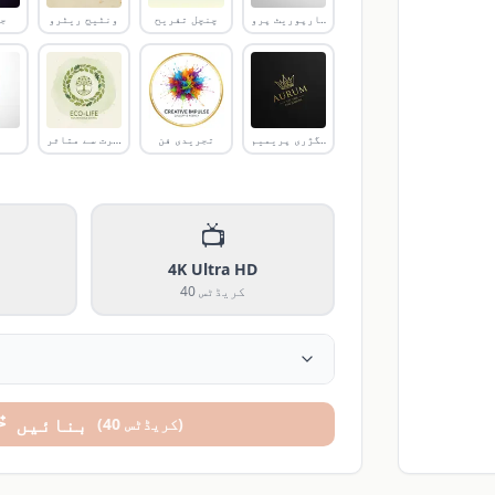
کارپوریٹ پرو
چنچل تفریح
ونٹیج ریٹرو
جد
لگژری پریمیم
تجریدی فن
فطرت سے متاثر
📺
4K Ultra HD
کریڈٹس
40
بنائیں
)
کریڈٹس
40
(