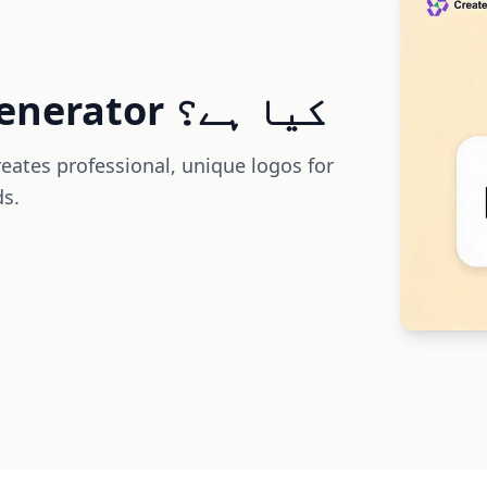
AI Logo Generator کیا ہے؟
eates professional, unique logos for
ds.