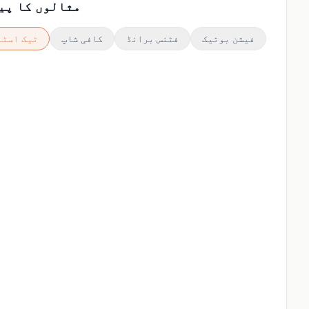
مثالوں کا پی
فیشن بوتیک
فٹنس برانڈ
کافی شاپ
ٹیک اسٹا
بعد