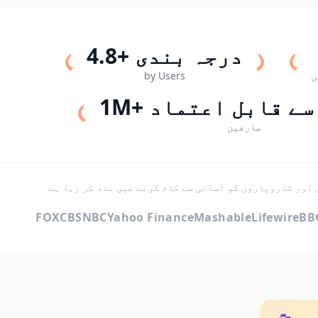
4.8+ درجہ بندی
ں
by Users
رف سے قابل اعتماد
صارفین
 اور کاروباروں کو آسانی سے کام کرنے میں مدد کر رہا ہے
FOX
CBS
NBC
Yahoo Finance
Mashable
Lifewire
BB