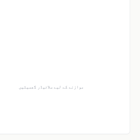
موازنے کے لیے سلائیڈر گھسیٹیں