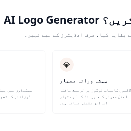
نتخب کریں؟
ے بنایا گیا، صرف ایڈیٹرز کے لیے نہیں۔
💎
پیشہ ورانہ معیار
لاکھوں کامیاب لوگوز پر تربیت یافتہ AI
سیکنڈوں میں پیش
اعلیٰ معیار کے، برانڈ کے لیے تیار
ڈیزائنر کے تصور
ڈیزائن یقینی بناتا ہے۔