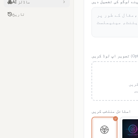
نے لوگو کی تفصیل دیں
AI ماڈلز
تاریخ
تصویر اپ لوڈ کریں
(
Opt
کریں
یں
اسٹائل منتخب کریں