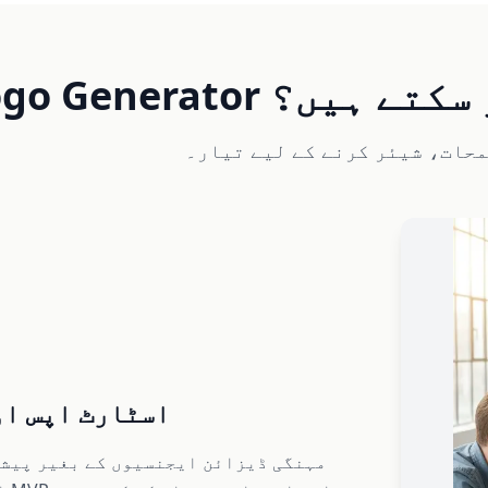
عمال کر سکتے ہیں؟
حات، شیئر کرنے کے لیے تیار۔
اسٹارٹ اپس او
مہنگی ڈیزائن ایجنسیوں کے بغیر پیشہ