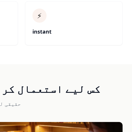
⚡
instant
ai-image-translator کس لیے استع
حقیقی لم