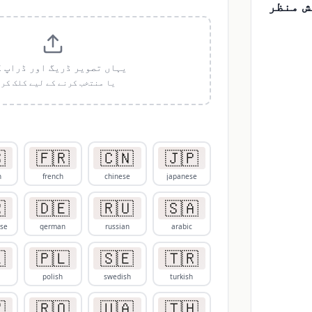
مثالوں
 تصویر ڈریگ اور ڈراپ کریں
 منتخب کرنے کے لیے کلک کریں
پہلے
Loading...

🇫🇷
🇨🇳
🇯🇵
h
french
chinese
japanese

🇩🇪
🇷🇺
🇸🇦
ese
german
russian
arabic

🇵🇱
🇸🇪
🇹🇷
polish
swedish
turkish

🇷🇴
🇺🇦
🇹🇭