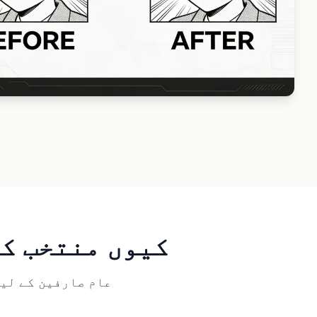
ai-image-translator کیوں من
عام صارفین کے لی