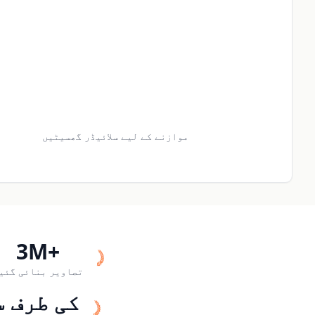
موازنے کے لیے سلائیڈر گھسیٹیں
3M+
تصاویر بنائی گئی
200K+ کی ط