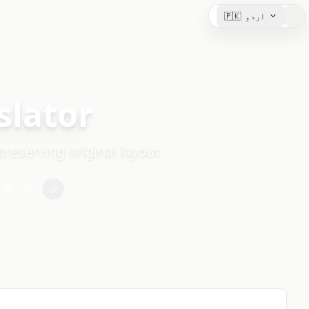
اردو
🇵🇰
slator
preserving original layout