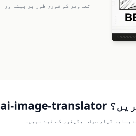
تصاویر کو فوری طور پر پیشہ وران
تخب کریں؟
ے بنایا گیا، صرف ایڈیٹرز کے لیے نہیں۔