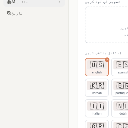
تصویر اپ لوڈ کریں
AI ماڈلز
تاریخ
یہاں
یا
اسٹائل منتخب کریں
🇺🇸
🇪
english
spanis
🇰🇷
🇧
korean
portugu
🇮🇹
🇳
italian
dutch
🇬🇷
🇨