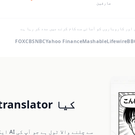
صارفین
 اور کاروباروں کو آسانی سے کام کرنے میں مدد کر رہا ہے
FOX
CBS
NBC
Yahoo Finance
Mashable
Lifewire
BB
e-translator