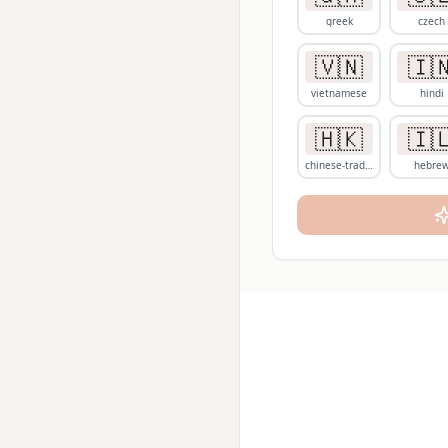
greek
czech
🇻🇳
🇮
vietnamese
hindi
🇭🇰
🇮
chinese-traditional
hebre