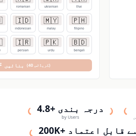
romanian
ukrainian
thai

🇮🇩
🇲🇾
🇵🇭
indonesian
malay
filipino

🇮🇷
🇵🇰
🇧🇩
w
persian
urdu
bengali
بنائیں
(
40
کریڈٹس
)
4.8+ درجہ بندی
by Users
ت
200K+ کی طرف سے ق