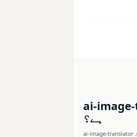
ai-imag کیا
ہے؟
ai-image-translator ایک AI سے چلنے والا ٹول ہے جو آپ کی