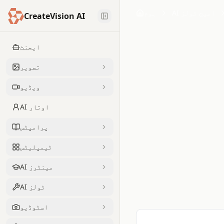
AI امیج ٹولز
ہوم
CreateVision AI
ایجنٹ
تصویر
ویڈیو
AI اوتار
پرامپٹس
ٹیمپلیٹس
AI مینٹرز
AI ٹولز
اسٹوڈیو