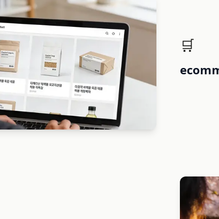
🛒
ecomm