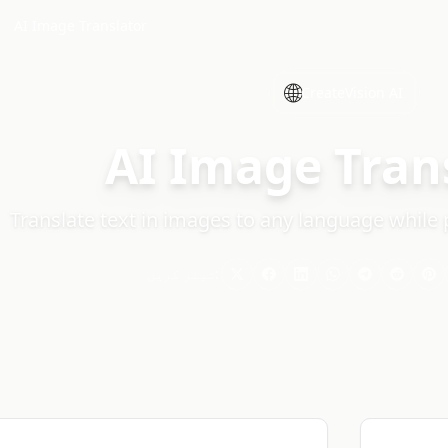
AI Image Translator
🌐
CreateVision AI
AI Image Tran
Translate text in images to any language while 
شیئر کریں: