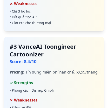
✗ Weaknesses
•
Chỉ 3 bộ lọc
•
Kết quả "lọc AI"
•
Cần Pro cho thương mại
#
3
VanceAI Toongineer
Cartoonizer
Score
:
8.4
/10
Pricing
:
Tín dụng miễn phí hạn chế, $9,99/tháng
✓ Strengths
•
Phong cách Disney, Ghibli
✗ Weaknesses
•
Đăng ký đắt