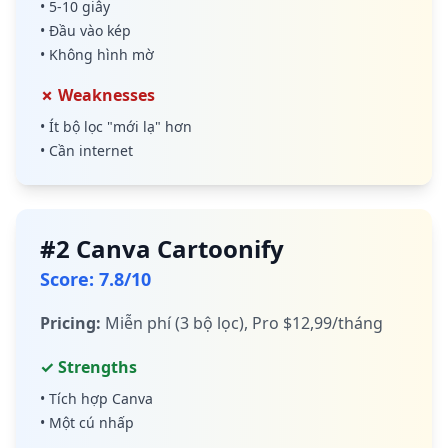
•
5-10 giây
•
Đầu vào kép
•
Không hình mờ
✗ Weaknesses
•
Ít bộ lọc "mới lạ" hơn
•
Cần internet
#
2
Canva Cartoonify
Score
:
7.8
/10
Pricing
:
Miễn phí (3 bộ lọc), Pro $12,99/tháng
✓ Strengths
•
Tích hợp Canva
•
Một cú nhấp