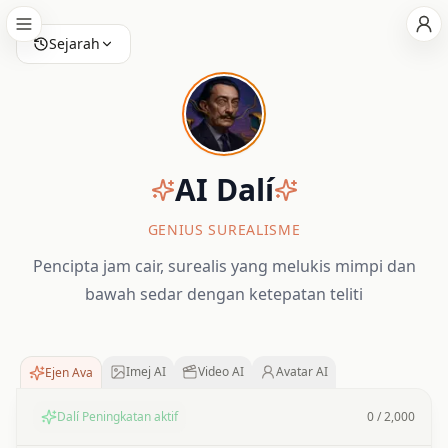
Sejarah
AI
Dalí
GENIUS SUREALISME
Pencipta jam cair, surealis yang melukis mimpi dan
bawah sedar dengan ketepatan teliti
Imej AI
Video AI
Avatar AI
Ejen Ava
Dalí Peningkatan aktif
0
/
2,000