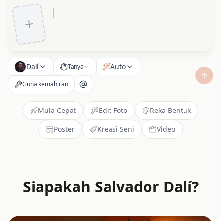
Dalí
Auto
Tanya
Guna kemahiran
Mula Cepat
Edit Foto
Reka Bentuk
Poster
Kreasi Seni
Video
Siapakah Salvador Dalí?